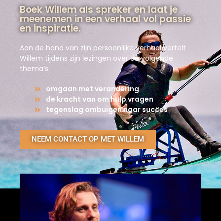
Boek Willem als spreker en laat je
meenemen in een verhaal vol passie
en inspiratie.
Aan de hand van zijn persoonlijke verhaal vertelt
Willem tijdens zijn lezingen over de volgende
thema’s:
omgaan met verandering
de kracht van om hulp vragen
tegenslag ombuigen naar succes
NEEM CONTACT OP MET WILLEM