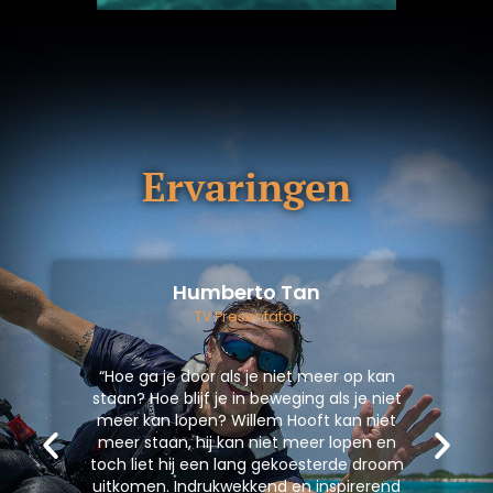
Ervaringen
Humberto Tan
TV Presentator
“Hoe ga je door als je niet meer op kan
staan? Hoe blijf je in beweging als je niet
meer kan lopen? Willem Hooft kan niet
meer staan, hij kan niet meer lopen en
toch liet hij een lang gekoesterde droom
uitkomen. Indrukwekkend en inspirerend