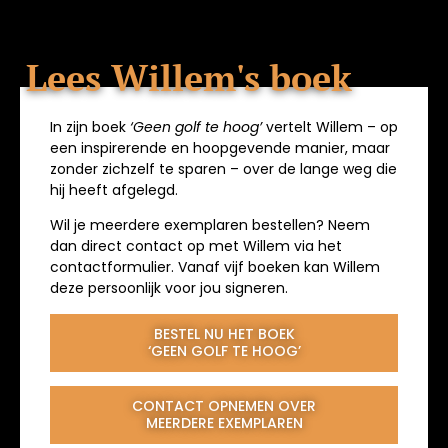
Lees Willem's boek
In zijn boek
‘Geen golf te hoog’
vertelt Willem – op
een inspirerende en hoopgevende manier, maar
zonder zichzelf te sparen – over de lange weg die
hij heeft afgelegd.
Wil je meerdere exemplaren bestellen? Neem
dan direct contact op met Willem via het
contactformulier. Vanaf vijf boeken kan Willem
deze persoonlijk voor jou signeren.
BESTEL NU HET BOEK
‘GEEN GOLF TE HOOG’
CONTACT OPNEMEN OVER
MEERDERE EXEMPLAREN