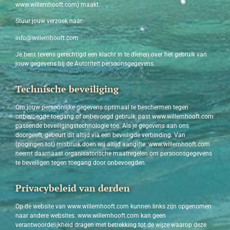
www.willemhooft.com) maakt.
Stuur jouw verzoek naar:
info@willemhooft.com
Je bent tevens gerechtigd een klacht in te dienen over het gebruik van
jouw gegevens bij de Autoriteit persoonsgegevens.
Technische beveiliging
Om jouw persoonlijke gegevens optimaal te beschermen tegen
onbevoegde toegang of onbevoegd gebruik, past www.willemhooft.com
passende beveiligingstechnologie toe. Als je gegevens aan ons
doorgeeft, gebeurt dit altijd via een beveiligde verbinding. Van
(pogingen tot) misbruik doen wij altijd aangifte. www.willemhooft.com
neemt daarnaast organisatorische maatregelen om persoonsgegevens
te beveiligen tegen toegang door onbevoegden.
Privacybeleid van derden
Op de website van www.willemhooft.com kunnen links zijn opgenomen
naar andere websites. www.willemhooft.com kan geen
verantwoordelijkheid dragen met betrekking tot de wijze waarop deze