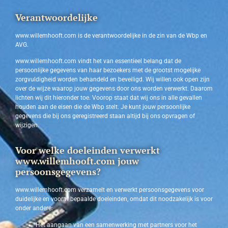
Verantwoordelijke
www.willemhooft.com is de verantwoordelijke in de zin van de Wbp en
AVG.
www.willemhooft.com vindt het van essentieel belang dat de
persoonlijke gegevens van haar bezoekers met de grootst mogelijke
zorgvuldigheid worden behandeld en beveiligd. Wij willen ook open zijn
over de wijze waarop jouw gegevens door ons worden verwerkt. Daarom
lichten wij dit hieronder toe. Voorop staat dat wij ons in alle gevallen
houden aan de eisen die de Wbp stelt. Je kunt jouw persoonlijke
gegevens die bij ons geregistreerd staan altijd bij ons opvragen of
wijzigen.
Voor welke doeleinden verwerkt
www.willemhooft.com jouw
persoonsgegevens?
www.willemhooft.com verzamelt en verwerkt persoonsgegevens voor
duidelijke en vooraf bepaalde doeleinden, omdat dit noodzakelijk is voor
onder andere:
Het aangaan van een samenwerking met partners voor het