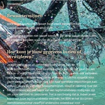
(vordering).
Bewaartermijnen
www.willemhooft.com bewaart jouw persoonsgegevens in
overeenstemming met de Wbp/AVG.
De gegevens worden niet langer bewaard dan strikt noodzakelijk is om
de doelen te bereiken waarvoor de gegevens verzameld zijn.
Hoe kunt je jouw gegevens inzien of
verwijderen?
Je kunt een inzage- of correctieverzoek richten aan de
www.willemhooft.com. Geef daarbij duidelijk aan dat het gaat om een
inzage- of correctieverzoek op grond van de AVG. Je kunt ook verzoeken
jouw gegevens te laten verwijderen, echter dit is slechts mogelijk voor
zover www.willemhooft.com nog aan haar wettelijke verplichtingen kan
voldoen, zoals de wettelijke bewaartermijnen. Houd er rekening mee dat
het verstrekken van een kopie van een legitimatiebewijs nodig kan zijn
om jouw identiteit te controleren. Het is van belang dat je, indien je een
kopie van jouw legitimatiebewijs verstrekt, het BSN en het document
identificatienummer zwart (of anderszins onleesbaar voor