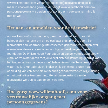
www.willemhooft.com verzamelt (persoons)gegevens direct bij jou,
maar in voorkomende gevallen ontvangt www.willemhooft.com ook
persoonsgegevens via derden voor zover dat in overeenstemming is
met de wet.
Het aan- en afmelden voor de nieuwsbrief
www.willemhooft.com biedt nog geen nieuwsbrief aan, maar dit
behoudt zich het recht om dit op een later tijdstip wel te doen. Een
nieuwsbrief aan waarmee geïnteresseerden geïnformeerd worden over
nieuws over de werkzaamheden van bijvoorbeeld de gekoppelde
foundation, De Willem Hooft Foundation en aanverwante zaken. Jouw
e-mailadres wordt alleen met jouw expliciete toestemming gebruikt voor
het toezenden van de nieuwsbrief. Iedere nieuwsbrief bevat een link
waarmee je je kunt afmelden. Indien wij je een e-mail sturen naar
aanleiding van een actie die we hebben gedaan verzoeken wij je alsnog
om uitdrukkelijke toestemming. Het abonneebestand van de
nieuwsbrief wordt niet aan derden verstrekt.
Hoe zorgt www.willemhooft.com voor
vertrouwelijke omgang met
persoonsgegevens?