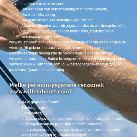
bereiken van onze missie;
Het aangaan van samenwerking met derde partijen;
Onze bedrijfsvoering;
Het voldoen aan een wettelijke verplichting;
Archiefdoeleinden, waarbij gegevens slechts worden gebruikt bij
juridische procedures of voor historische, statistische of
wetenschappelijke doeleinden.
www.willemhooft.com verwerkt persoonsgegevens via onder andere de
website. Dit gebeurt op basis van toestemming of vanwege het
gerechtvaardigde belang (zie de bovenstaande doeleinden) van
www.willemhooft.com. Buiten bovengenoemde verwerkingsdoeleinden,
verwerkt www.willemhooft.com jouw persoonsgegevens niet zonder
jouw voorafgaande toestemming.
Welke persoonsgegevens verzamelt
www.willemhooft.com?
NAW-gegevens (naam);
Telefoonnummer;
E-mailadres;
Interactiegegevens (bijvoorbeeld cookie of informatie die wordt
ontvangen wanneer je contact opneemt met ons).
Interactiegegevens op sociale media (bijvoorbeeld als je een
vraag stelt waarbij wij je kunnen helpen).