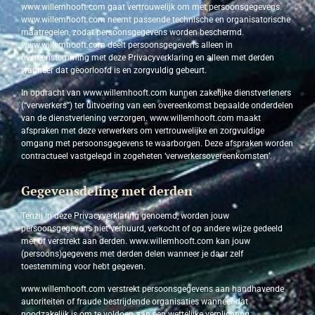
www.willemhooft.com gaat vertrouwelijk om met persoonsgegevens.
www.willemhooft.com neemt passende technische en organisatorische
maatregelen, zodat persoonsgegevens worden beschermd.
www.willemhooft.com deelt persoonsgegevens alleen in
overeenstemming met deze Privacyverklaring en alleen met derden
wanneer dat geoorloofd is en zorgvuldig gebeurt.
In opdracht van www.willemhooft.com kunnen zakelijke dienstverleners
(“verwerkers”) ter uitvoering van een overeenkomst bepaalde onderdelen
van de dienstverlening verzorgen. www.willemhooft.com maakt
afspraken met deze verwerkers om vertrouwelijke en zorgvuldige
omgang met persoonsgegevens te waarborgen. Deze afspraken worden
contractueel vastgelegd in zogeheten ‘verwerkersovereenkomsten’.
Gegevensdeling met derden
Tenzij in deze Privacyverklaring genoemd, worden jouw
persoonsgegevens niet verhuurd, verkocht of op andere wijze gedeeld
met of verstrekt aan derden. www.willemhooft.com kan jouw
(persoons)gegevens met derden delen wanneer je daar zelf
toestemming voor hebt gegeven.
www.willemhooft.com verstrekt persoonsgegevens aan handhavende
autoriteiten of fraude bestrijdende organisaties wanneer dat
noodzakelijk is om te voldoen aan een wettelijke verplichting